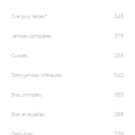
Cire pour fesses*
$45
Jambes complètes
$75
Cuisses
$55
Demi-jambes inférieures
$40
Bras complets
$65
Bras et aisselles
$65
Demi-bras
$35