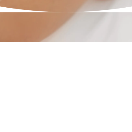
Épilation à la cire pour une peau
lisse et sans défaut
L'épilation à la cire est l'un des moyens les plus
efficaces d'éliminer temporairement les poils du corps.
Chez CHIC Laser, nous offrons l'épilation à la cire à
Montréal pour vous aider à obtenir une peau lisse et