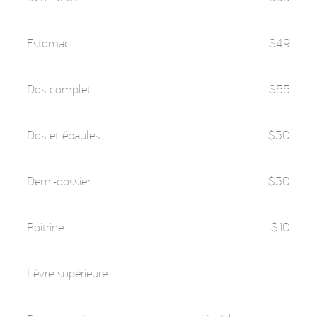
Estomac
$49
Dos complet
$55
Dos et épaules
$30
Demi-dossier
$30
Poitrine
$10
Lèvre supérieure